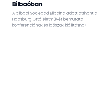
Bilbaóban
Honlapunk célja, hogy átlátható és pontos
A bilbaói Sociedad Bilbaina adott otthont a
tájékoztatást nyújtson Magyarországról, a konzuli
Habsburg Ottó életművét bemutató
ügyintézésről és kétoldalú kapcsolataink alakulásáról.
konferenciának és időszaki kiállításnak
Kérem, forduljanak bizalommal a Nagykövetséghez,
és kísérjék figyelemmel munkánkat, amely hazánk
érdekeinek elkötelezett szolgálatában áll.
Üdvözlettel,
Habsburg György
Magyarország nagykövete
Madrid