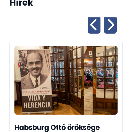
Hírek
és új lehetőségeket nyisson meg mindkét ország
vállalkozásai számára.
Ugyanilyen fontos a kulturális, tudományos, oktatási,
valamint az agrár- és élelmiszeripari
együttműködések erősítése, amelyek hosszú távon
biztos alapot jelentenek kapcsolatrendszerünk
fejlődéséhez.
Spanyolország a magyar utazók egyik legkedveltebb
célpontja, és örömmel tapasztaljuk, hogy egyre több
spanyol látogat el Magyarországra is. Hazánk
gazdag történelmi és kulturális öröksége, nagy múltú
fürdőkultúrája és változatos tájai emlékezetes
élményt nyújtanak minden vendég számára.
Bízom benne, hogy nagyköveti megbízatásom során
tovább erősödnek a magyar–spanyol kapcsolatok,
és új együttműködési területek nyílnak meg
Habsburg Ottó öröksége
országaink között.