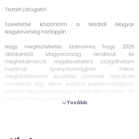
Tisztelt Látogató!
Szeretettel köszöntöm a Madridi Magyar
Nagykövetség honlapján.
Nagy megtiszteltetés számomra, hogy 2025
októberétől Magyarország rendkívüli és
meghatalmazott nagyköveteként szolgálhatom
hazámat Spanyolországban. Párizsi
megbízatásomat követően örömmel folytatom
munkámat egy olyan európai partnerországban,
amelyet Magyarországhoz a történelmi szálakon túl
sokrétű, élő kapcsolat fűz.
Tovább
Kétoldalú együttműködésünk az elmúlt években
dinamikusan fejlődött. A Nagykövetség kiemelt
feladata, hogy elősegítse a gazdasági partnerségek
bővítését, támogassa az üzleti együttműködéseket,