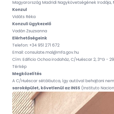
Magyarország Madridi Nagykövetségének Irodája,
Konzul
Vidáts Réka
Konzuli ügykezelő
Vadán Zsuzsanna
Elérhetőségeink
Telefon: +34 951 271 672
Email:
consulate.mal@mfa.gov.hu
Cím: Edificio Ochoa irodaház, C/Huéscar 2, 3ºG - 
Térkép
Megközelítés
A C/Huéscar sétálóutca, így autóval behajtani ne
saroképület, követlenül az INSS
(Instituto Nacio