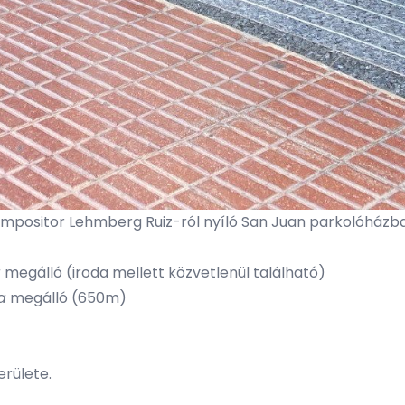
ompositor Lehmberg Ruiz-ról nyíló
San Juan parkolóházba
a
megálló (iroda mellett közvetlenül található)
a
megálló (650m)
erülete.