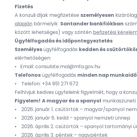
Fizetés
A konzuli díjak megfizetése
személyesen
kizáróla
alapján
bármelyik
Santander bankfiókban
szám
között lehetséges) vagy szintén
befizetési kérelem
Ügyfélfogadás és időpontegyeztetés
Személyes
ügyfélfogadás
kedden és csütörtökön
elérhetőségen:
• Email:
consulate.mal@mfa.gov.hu
Telefonos
ügyfélfogadás
minden nap munkaid
• Telefon: +34 951 271 672
Felhívjuk kedves ügyfeleink figyelmét, hogy a konz
Figyelem!
A magyar és a spanyol
munkaszüneti 
• 2026. január 1. csütörtök – magyar/spanyol ne
• 2026. január 6. kedd – spanyol nemzeti ünnep
• 2026. április 2. csütörtök – spanyol tartományi
• 2026. április 3. péntek – nagypéntek