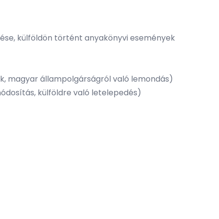
zítése, külföldön történt anyakönyvi események
mek, magyar állampolgárságról való lemondás)
ódosítás, külföldre való letelepedés)