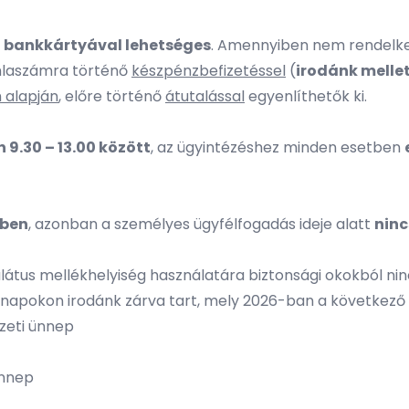
g
bankkártyával lehetséges
. Amennyiben nem rendelkez
laszámra történő
készpénzbefizetéssel
(
irodánk melle
 alapján
, előre történő
átutalással
egyenlíthetők ki.
 9.30 – 13.00 között
, az ügyintézéshez minden esetben
őben
, azonban a személyes ügyfélfogadás ideje alatt
ninc
ulátus mellékhelyiség használatára biztonsági okokból ni
napokon irodánk zárva tart, mely 2026-ban a következő 
mzeti ünnep
 ünnep