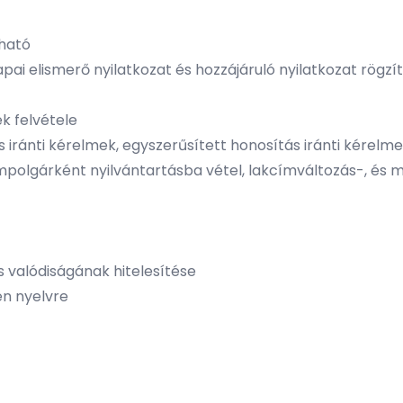
lható
apai elismerő nyilatkozat és hozzájáruló nyilatkozat rög
k felvétele
 iránti kérelmek, egyszerűsített honosítás iránti kérel
mpolgárként nyilvántartásba vétel, lakcímváltozás-, és m
 valódiságának hitelesítése
en nyelvre