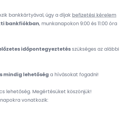
ik bankkártyával, úgy a díjak
befizetési kérelem
tti bankfiókban
, munkanapokon 9:00 és 11:00 óra
előzetes időpontegyeztetés
szükséges az alábbi
s mindig lehetőség
a hívásokat fogadni!
ncs lehetőség. Megértésüket köszönjük!
napokra vonatkozik: