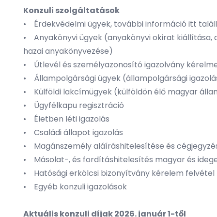
Konzuli szolgáltatások
• Érdekvédelmi ügyek, további információ
itt
talá
• Anyakönyvi ügyek (anyakönyvi okirat kiállítása, 
hazai anyakönyvezése)
• Útlevél és személyazonosító igazolvány kérelme
• Állampolgársági ügyek (állampolgársági igazolás
• Külföldi lakcímügyek (külföldön élő magyar álla
• Ügyfélkapu regisztráció
• Életben léti igazolás
• Családi állapot igazolás
• Magánszemély aláíráshitelesítése és cégjegyzés
• Másolat-, és fordításhitelesítés magyar és ideg
• Hatósági erkölcsi bizonyítvány kérelem felvétel
• Egyéb konzuli igazolások
Aktuális konzuli díjak 2026. január 1-től