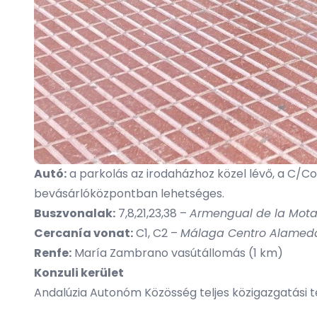
Autó:
a parkolás az irodaházhoz közel lévő, a C/C
bevásárlóközpontban lehetséges.
Buszvonalak:
7,8,21,23,38 –
Armengual de la Mot
Cercanía vonat:
C1, C2 –
Málaga Centro Alamed
Renfe:
María Zambrano vasútállomás (1 km)
Konzuli kerület
Andalúzia Autonóm Közösség teljes közigazgatási t