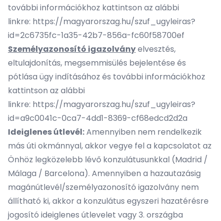
további információkhoz kattintson az alábbi
linkre:
https://magyarorszag.hu/szuf_ugyleiras?
id=2c6735fc-1a35-42b7-856a-fc60f58700ef
Személyazonosító igazolvány
elvesztés,
eltulajdonítás, megsemmisülés bejelentése és
pótlása ügy indításához és további információkhoz
kattintson az alábbi
linkre:
https://magyarorszag.hu/szuf_ugyleiras?
id=a9c0041c-0ca7-4dd1-8369-cf68edcd2d2a
Ideiglenes útlevél:
Amennyiben nem rendelkezik
más úti okmánnyal, akkor vegye fel a kapcsolatot az
Önhöz legközelebb lévő konzulátusunkkal (Madrid /
Málaga / Barcelona). Amennyiben a hazautazásig
magánútlevél/személyazonosító igazolvány nem
állítható ki, akkor a konzulátus egyszeri hazatérésre
jogosító ideiglenes útlevelet vagy 3. országba