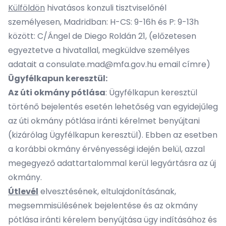
Külföldön
hivatásos konzuli tisztviselőnél
személyesen, Madridban: H-CS: 9-16h és P: 9-13h
között: C/Ángel de Diego Roldán 21, (előzetesen
egyeztetve a hivatallal, megküldve személyes
adatait a
consulate.mad@mfa.gov.hu
email címre)
Ügyfélkapun keresztül:
Az úti okmány pótlása
: Ügyfélkapun keresztül
történő bejelentés esetén lehetőség van egyidejűleg
az úti okmány pótlása iránti kérelmet benyújtani
(kizárólag Ügyfélkapun keresztül). Ebben az esetben
a korábbi okmány érvényességi idején belül, azzal
megegyező adattartalommal kerül legyártásra az új
okmány.
Útlevél
elvesztésének, eltulajdonításának,
megsemmisülésének bejelentése és az okmány
pótlása iránti kérelem benyújtása ügy indításához és