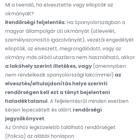
Mi a teendő, ha elvesztette vagy ellopták az
okmányait?
Rendőrségi feljelentés:
Ha Spanyolországban a
magyar állampolgár úti okmányát (útlevelét,
személyazonosító igazolványát), vezetői engedélyét
ellopták, az elveszett, megrongálódott, vagy az
okmány más okból utazásra nem használható, akkor
a lakóhely szerint illetékes, vagy
(amennyiben
nem rendelkezik spanyolországi lakcímmel)
az
elvesztés/eltulajdonítás helye szerinti
rendőrségen kell ezt a tényt bejelenteni
haladéktalanul.
A feljelentésről minden esetben
kérjen lepecsételt és aláírt
rendőrségi
jegyzőkönyvet
.
Az Önhöz legközelebb található rendőrséget
(Policía) az alábbi honlapon