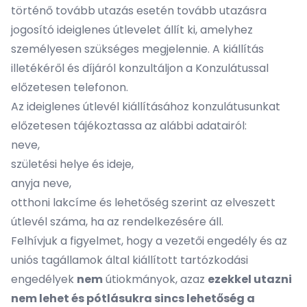
történő tovább utazás esetén tovább utazásra
jogosító ideiglenes útlevelet állít ki, amelyhez
személyesen szükséges megjelennie. A kiállítás
illetékéről és díjáról konzultáljon a Konzulátussal
előzetesen telefonon.
Az ideiglenes útlevél kiállításához konzulátusunkat
előzetesen tájékoztassa az alábbi adatairól:
neve,
születési helye és ideje,
anyja neve,
otthoni lakcíme és lehetőség szerint az elveszett
útlevél száma, ha az rendelkezésére áll.
Felhívjuk a figyelmet, hogy a vezetői engedély és az
uniós tagállamok által kiállított tartózkodási
engedélyek
nem
útiokmányok, azaz
ezekkel utazni
nem lehet és pótlásukra sincs lehetőség a