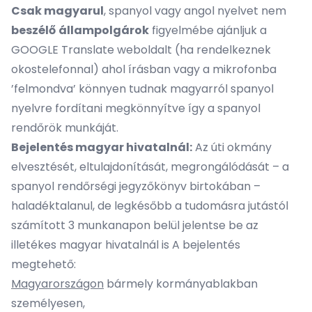
Csak magyarul
, spanyol vagy angol nyelvet nem
beszélő
állampolgárok
figyelmébe ajánljuk a
GOOGLE Translate
weboldalt (ha rendelkeznek
okostelefonnal) ahol írásban vagy a mikrofonba
’felmondva’ könnyen tudnak magyarról spanyol
nyelvre fordítani megkönnyítve így a spanyol
rendőrök munkáját.
Bejelentés magyar hivatalnál:
Az úti okmány
elvesztését, eltulajdonítását, megrongálódását – a
spanyol rendőrségi jegyzőkönyv birtokában –
haladéktalanul, de legkésőbb a tudomásra jutástól
számított 3 munkanapon belül jelentse be az
illetékes magyar hivatalnál is A bejelentés
megtehető:
Magyarországon
bármely kormányablakban
személyesen,