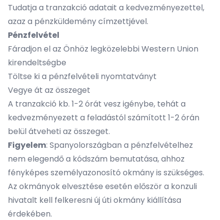
Tudatja a tranzakció adatait a kedvezményezettel,
azaz a pénzküldemény címzettjével.
Pénzfelvétel
Fáradjon el az Önhöz legközelebbi Western Union
kirendeltségbe
Töltse ki a pénzfelvételi nyomtatványt
Vegye át az összeget
A tranzakció kb. 1-2 órát vesz igénybe, tehát a
kedvezményezett a feladástól számított 1-2 órán
belül átveheti az összeget.
Figyelem
: Spanyolországban a pénzfelvételhez
nem elegendő a kódszám bemutatása, ahhoz
fényképes személyazonosító okmány is szükséges.
Az okmányok elvesztése esetén először a konzuli
hivatalt kell felkeresni új úti okmány kiállítása
érdekében.