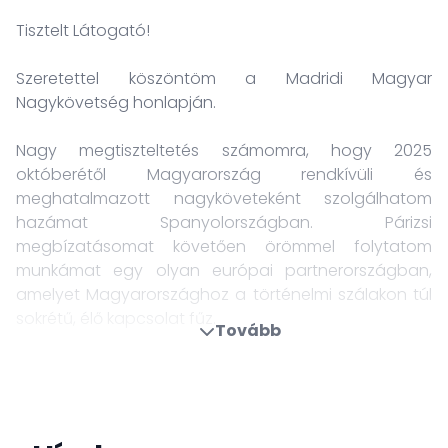
Tisztelt Látogató!
Szeretettel köszöntöm a Madridi Magyar
Nagykövetség honlapján.
Nagy megtiszteltetés számomra, hogy 2025
októberétől Magyarország rendkívüli és
meghatalmazott nagyköveteként szolgálhatom
hazámat Spanyolországban. Párizsi
megbízatásomat követően örömmel folytatom
munkámat egy olyan európai partnerországban,
amelyet Magyarországhoz a történelmi szálakon túl
sokrétű, élő kapcsolat fűz.
Tovább
Kétoldalú együttműködésünk az elmúlt években
dinamikusan fejlődött. A Nagykövetség kiemelt
feladata, hogy elősegítse a gazdasági partnerségek
bővítését, támogassa az üzleti együttműködéseket,