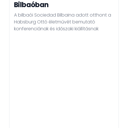
Bilbaóban
Honlapunk célja, hogy átlátható és pontos
A bilbaói Sociedad Bilbaina adott otthont a
tájékoztatást nyújtson Magyarországról, a konzuli
Habsburg Ottó életművét bemutató
ügyintézésről és kétoldalú kapcsolataink alakulásáról.
konferenciának és időszaki kiállításnak
Kérem, forduljanak bizalommal a Nagykövetséghez,
és kísérjék figyelemmel munkánkat, amely hazánk
érdekeinek elkötelezett szolgálatában áll.
Üdvözlettel,
Habsburg György
Magyarország nagykövete
Madrid