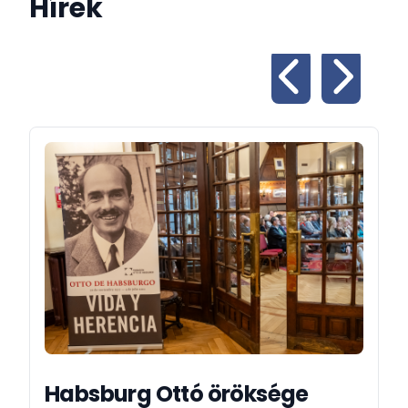
Hírek
és új lehetőségeket nyisson meg mindkét ország
vállalkozásai számára.
Ugyanilyen fontos a kulturális, tudományos, oktatási,
valamint az agrár- és élelmiszeripari
együttműködések erősítése, amelyek hosszú távon
biztos alapot jelentenek kapcsolatrendszerünk
fejlődéséhez.
Spanyolország a magyar utazók egyik legkedveltebb
célpontja, és örömmel tapasztaljuk, hogy egyre több
spanyol látogat el Magyarországra is. Hazánk
gazdag történelmi és kulturális öröksége, nagy múltú
fürdőkultúrája és változatos tájai emlékezetes
élményt nyújtanak minden vendég számára.
Bízom benne, hogy nagyköveti megbízatásom során
tovább erősödnek a magyar–spanyol kapcsolatok,
és új együttműködési területek nyílnak meg
Habsburg Ottó öröksége
országaink között.